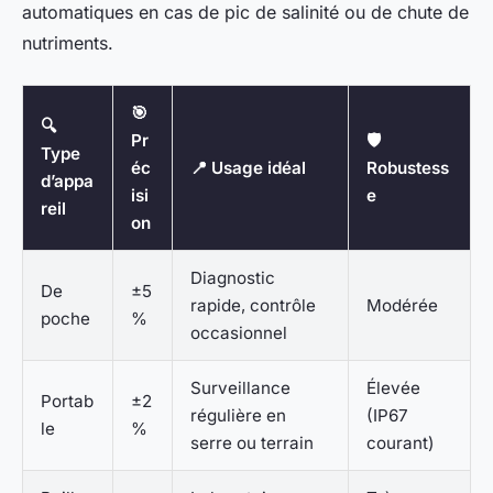
automatiques en cas de pic de salinité ou de chute de
nutriments.
🎯
🔍
Pr
🛡️
Type
éc
📍 Usage idéal
Robustess
d’appa
isi
e
reil
on
Diagnostic
De
±5
rapide, contrôle
Modérée
poche
%
occasionnel
Surveillance
Élevée
Portab
±2
régulière en
(IP67
le
%
serre ou terrain
courant)