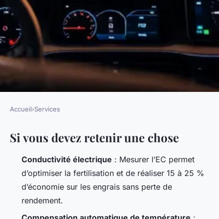
Accueil
›
Services
SERVICES
Si vous devez retenir une chose
Les meilleurs conductimètres
adaptés à vos besoins
Conductivité électrique
: Mesurer l’EC permet
d’optimiser la fertilisation et de réaliser 15 à 25 %
Nicet
•
11/06/2026 11:59
•
11 min de lecture
d’économie sur les engrais sans perte de
rendement.
Compensation automatique de température
: