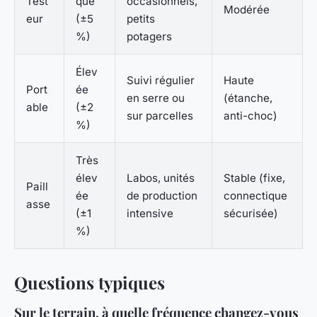
Test
que
occasionnels,
Modérée
eur
(±5
petits
%)
potagers
Élev
Suivi régulier
Haute
Port
ée
en serre ou
(étanche,
able
(±2
sur parcelles
anti-choc)
%)
Très
élev
Labos, unités
Stable (fixe,
Paill
ée
de production
connectique
asse
(±1
intensive
sécurisée)
%)
Questions typiques
Sur le terrain, à quelle fréquence changez-vous