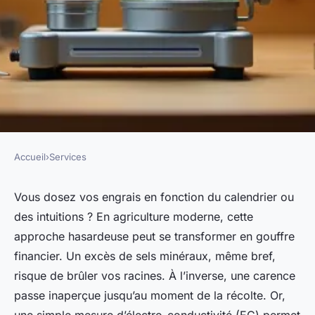
Accueil
›
Services
SERVICES
Comment choisir un
Vous dosez vos engrais en fonction du calendrier ou
des intuitions ? En agriculture moderne, cette
conductimètre pour vos
approche hasardeuse peut se transformer en gouffre
besoins spécifiques
financier. Un excès de sels minéraux, même bref,
risque de brûler vos racines. À l’inverse, une carence
Nicet
•
02/06/2026 09:24
•
8 min de lecture
passe inaperçue jusqu’au moment de la récolte. Or,