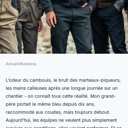
Accueil
›
Business
BUSINESS
Découvrez notre sélection de
L’odeur du cambouis, le bruit des marteaux-piqueurs,
les mains calleuses après une longue journée sur un
vêtements de travail Helly
chantier - on connaît tous cette réalité. Mon grand-
Hansen
père portait le même bleu depuis dix ans,
raccommodé aux coudes, mais toujours debout.
Meissa
•
14/04/2026 07:44
•
11 min de lecture
Aujourd’hui, les équipes ne veulent plus simplement