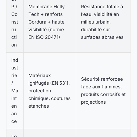
P /
Membrane Helly
Résistance totale à
Co
Tech + renforts
l’eau, visibilité en
nst
Cordura + haute
milieu urbain,
ru
visibilité (norme
durabilité sur
cti
EN ISO 20471)
surfaces abrasives
on
Ind
ust
rie
Matériaux
Sécurité renforcée
/
ignifugés (EN 531),
face aux flammes,
Ma
protection
produits corrosifs et
int
chimique, coutures
projections
en
étanches
an
ce
Lo