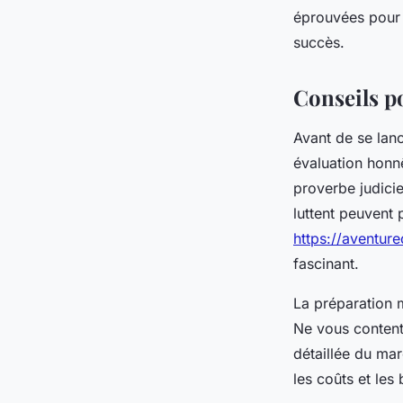
éprouvées pour t
Alice
•
11 avril 2025
•
4 min de lecture
succès.
Conseils p
Avant de se lanc
évaluation honn
proverbe judicie
luttent peuvent 
https://aventur
fascinant.
La préparation 
Ne vous content
détaillée du mar
les coûts et les