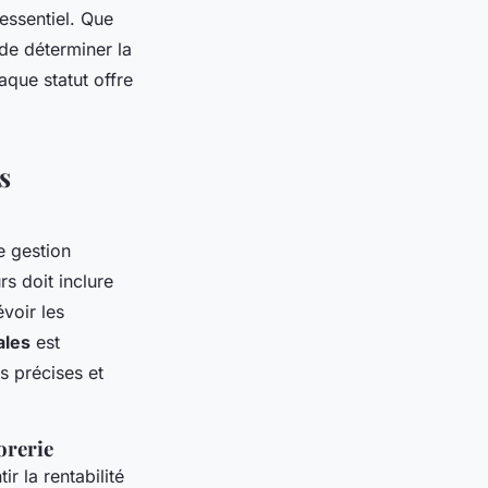
 essentiel. Que
 de déterminer la
aque statut offre
s
e gestion
s doit inclure
voir les
ales
est
s précises et
orerie
r la rentabilité