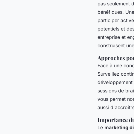
pas seulement de
bénéfiques. Une 
participer activ
potentiels et des
entreprise et e
construisent un
Approches pou
Face à une conc
Surveillez cont
développement d
sessions de bra
vous permet non
aussi d'accroîtr
Importance du 
Le
marketing di