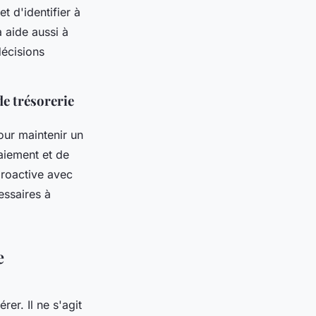
t d'identifier à
a aide aussi à
décisions
de trésorerie
our maintenir un
paiement et de
proactive avec
cessaires à
e
rer. Il ne s'agit