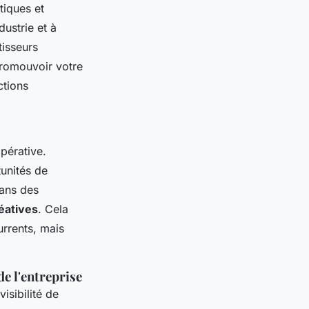
tiques et
ustrie et à
tisseurs
romouvoir votre
ctions
pérative.
unités de
ans des
éatives
. Cela
rrents, mais
de l'entreprise
visibilité de