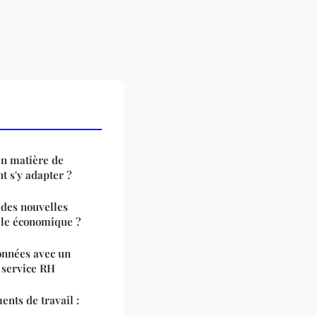
en matière de
t s'y adapter ?
des nouvelles
èle économique ?
onnées avec un
 service RH
nts de travail :