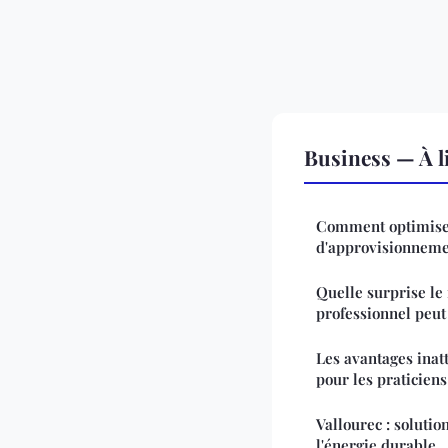
Business — À l
Comment optimiser
d'approvisionnemen
Quelle surprise le
professionnel peut 
Les avantages inat
pour les praticiens
Vallourec : solutio
l'énergie durable