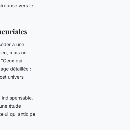
reprise vers le
neuriales
océder à une
hec, mais un
: "Ceux qui
age détaillée :
et univers
 indispensable.
 une étude
elui qui anticipe