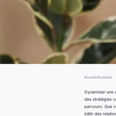
Accueil
›
Business
BUSINESS
Conseils et astuces
Dynamiser une a
des stratégies 
votre aventure entr
parcours. Que vo
bâtir des relati