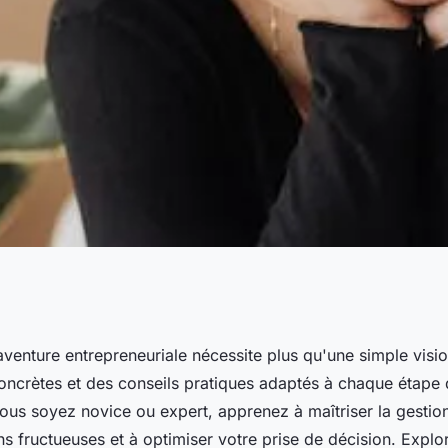
 pour dynamiser
venture entrepreneuriale nécessite plus qu'une simple visio
concrètes et des conseils pratiques adaptés à chaque étape 
epreneuriale
us soyez novice ou expert, apprenez à maîtriser la gestion
ons fructueuses et à optimiser votre prise de décision. Expl