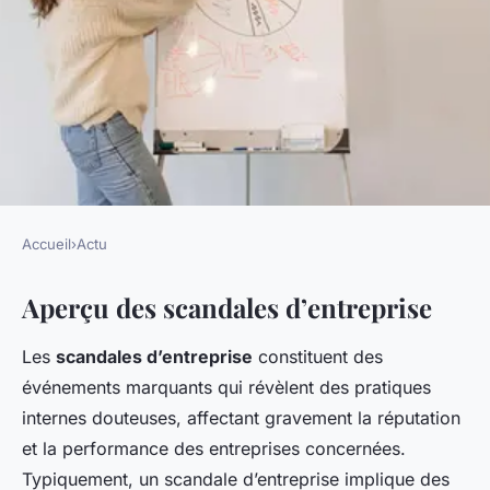
Accueil
›
Actu
ACTU
Aperçu des scandales d’entreprise
Scandales d'entreprise :
comment prévenir les risques
Les
scandales d’entreprise
constituent des
de corruption ?
événements marquants qui révèlent des pratiques
internes douteuses, affectant gravement la réputation
Alice
•
9 janvier 2025
•
6 min de lecture
et la performance des entreprises concernées.
Typiquement, un scandale d’entreprise implique des